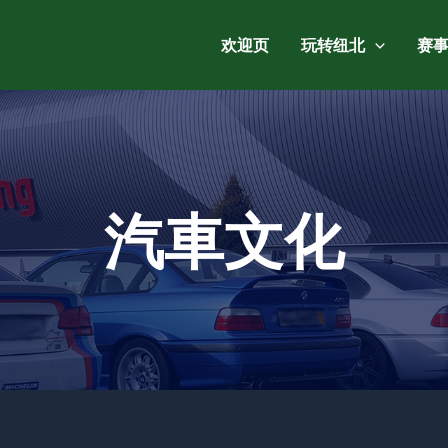
欢迎页
玩转纽北
赛
汽車文化