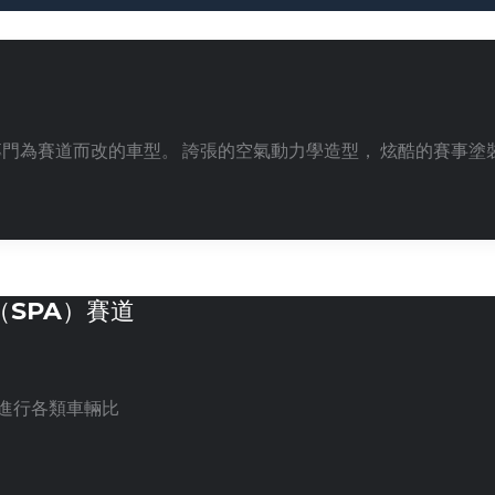
為賽道而改的車型。 誇張的空氣動力學造型， 炫酷的賽事塗裝，
SPA）賽道
來進行各類車輛比