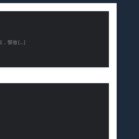
響徹 […]