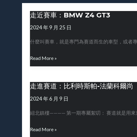
走近賽車：BMW Z4 GT3
走
近
2024 年 9 月 25 日
賽
車：
什麼叫賽車，就是專門為賽道而生的車型，或者專門
BMW
Z4
Read More »
GT3
走進賽道：比利時斯帕-法蘭科爾尚（
走
進
2024 年 6 月 9 日
賽
道：
紐北鎮樓———— 第一期專屬絮叨： 賽道就是用
比
利
Read More »