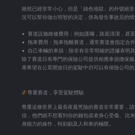
雖然已經非常小心，但是「綠色地獄」的外號絕非
況可以幫你做出明智的決定，併為發生事故后的情
賽道設施維修費用：例如護欄，路面清潔，甚
拖車費用：拖車拖離賽道，通常賽道會指定合
自己車輛的車損：除非有非常明確的證據表明
除了賽道日有專門的保險公司提供相應車損擔保服
果希望在公眾開放日的駕駛中仍可以有保險公司的
/
/
/
尊重賽道，享受駕駛體驗
尊重這條世界上最長夜最兇險的賽道非常重要，請
信，他們絕不想看到你的錢包或者身心受傷。 比
身能力的操作，時刻顧及人和車的極限。