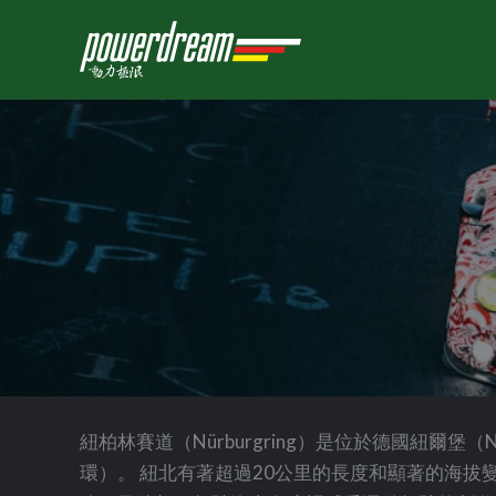
跳
至
内
容
紐柏林賽道（Nürburgring）是位於德國紐爾
環）。 紐北有著超過20公里的長度和顯著的海