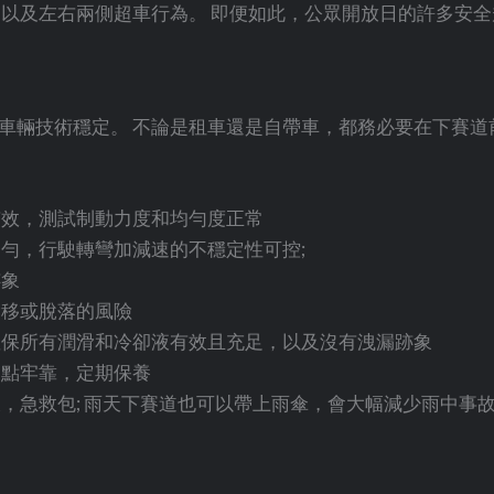
，以及左右兩側超車行為。 即便如此，公眾開放日的許多安
車輛技術穩定。 不論是租車還是自帶車，都務必要在下賽道
：
有效，測試制動力度和均勻度正常
勻，行駛轉彎加減速的不穩定性可控;
跡象
滑移或脫落的風險
確保所有潤滑和冷卻液有效且充足，以及沒有洩漏跡象
固點牢靠，定期保養
，急救包; 雨天下賽道也可以帶上雨傘，會大幅減少雨中事