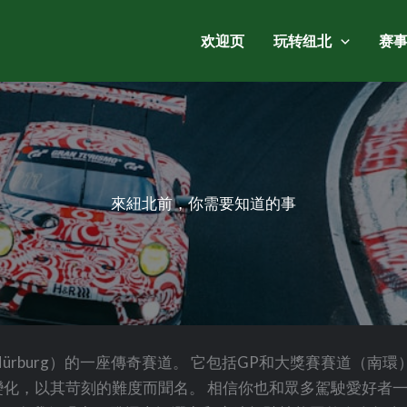
欢迎页
玩转纽北
赛
來紐北前，你需要知道的事
堡（Nürburg）的一座傳奇賽道。 它包括GP和大獎賽賽道
拔變化，以其苛刻的難度而聞名。 相信你也和眾多駕駛愛好者