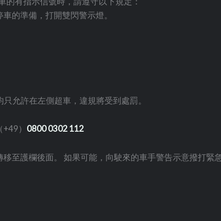
全車的有指示信號時，請遵守以下規定：
停車的準備，打開雙閃警示燈。
，均只允許在左側超車，違規將受到處罰。
+49）
0800 0302 112
轉移至護欄後面。 如果可能，向駛來的車手警告示意撥打緊