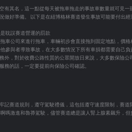
空有其名，這一點從每天被拖車拖走的事故車數量就可見一斑
況做好準備。 以下是在紐博格林賽道發生事故可能要付出經
至是耽誤賽道營運的罰款
作拖車公司來進行拖車，車輛初步會直接拖到固定地點，價格
其他參與者導致事故，在大多數情況下所有車損都需要自己負
務外，對於收費公路性質的公眾開放日來說，大多數保險公司
服務的話，一定要提前向保險公司確認。
牢記賽道規則，遵守駕駛禮儀，這包括遵守速度限制，賽道
米啊嗎激進和魯莽駕駛，儘管賽道總是讓人腎上腺素飆升，但