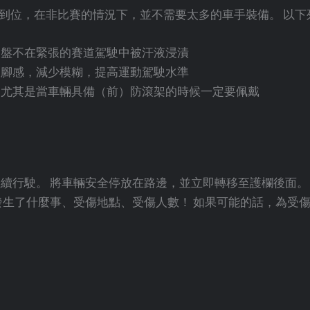
到位，在非比賽的情況下，並不需要太多的車手裝備。 以下
向盤不在緊張的賽道駕駛中被汗液浸漬
板腳感，減少模糊，提高運動駕駛水準
，尤其是當車輛具備（前）防滾架的時候一定要佩戴
繼續行駛。 將車輛安全停放在路邊，並立即轉移至護欄後面。
發生了什麼事、受傷地點、受傷人數！ 如果可能的話，為受