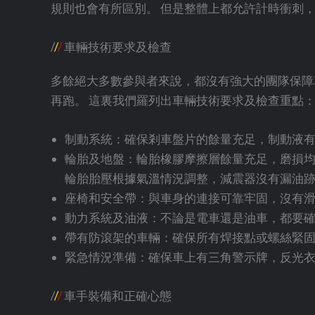
規則也會有所區別。 但是整體上都允許計時衝刺
/
/
/
車輛技術要求及檢查
多餘絕大多數參與者來說，都沒有強大的團隊保障
再跑。 這裏我們羅列出車輛技術要求及檢查重點
制動系統：確保剎車盤片的餘量充足，制動液
輪胎及地盤：輪胎橡膠摩擦層餘量充足，磨損均
輪胎胎壓根據氣溫情況調整，減震器沒有漏油
座椅和安全帶：與車身的連接可靠牢固，沒有
動力系統及油液：不論是電車還是油車，都要
帶有防滾架的車輛：確保所有焊接點或螺絲緊
緊急情況準備：確保車上有三角警示牌，反光衣
/
/
/
車手裝備和正確心態