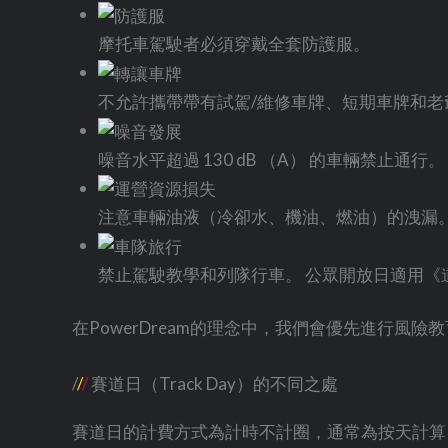
摩托車駕駛者必須穿戴全套防護服。
不允許攜帶帶有試駕/維修車牌、短期車牌和老
噪音水平超過 130 dB （A） 的車輛禁止通行。
注意車輛油液（冷卻水、機油、燃油）的洩漏。
禁止駕駛教學和列隊行車。 公眾開放日適用《道
在PowerDream的理念中，我們會優先進行風
/
/
/
賽道日（Track Day）的不同之處
賽道日的計費方式為計時不計圈，通常為按天計算