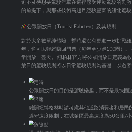
迫不及待想要駕駛汽車在這裡感受運動駕駛的刺激
的前提下，與那些技術高超且經驗豐富的紐北駕駛
/
/
/
公眾開放日（Tourist Fahrten）及其規則
對於大多數單純體驗，暫時還沒有更進一步挑戰紐
年，也可以輕鬆賺回門票（每年至少跑100圈）。
常開放一整天。 紐柏林官方將公眾開放日定義為收
放日的駕駛規則將以日常駕駛規則為基礎，以遊客
公眾開放日的目的是駕駛樂趣，而不是最快圈速
離開紐博格林時請考慮其他道路消費者和居民
遵守速度限制，在城鎮區最高速度為50公里/