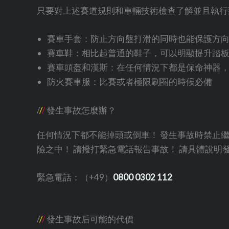
只要對上述賽道規則和車輛技術檢查了解並且執行
賽車手套：防止方向盤打滑的同時也能保護方
賽車鞋：相比起普通的鞋子，可以明顯提升踏
賽車頭盔和漢斯：在任何情況下都是保命神器
防火賽車服：比賽或者極限刷圈的時候必備
/
/
/
發生事故怎麼辦？
任何情況下都不能掉頭或倒車！ 發生事故時禁止
險之中！ 請撥打緊急電話報告事故！ 請具體說明
緊急電話：（+49）
0800 0302 112
/
/
/
發生事故后可能的代價