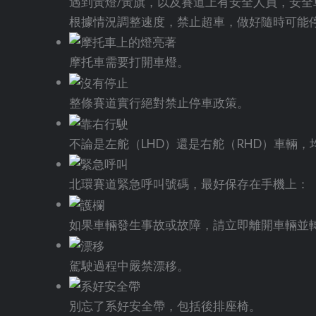
遇到黃燈/黃旗，以及賽道上有安全人員，安
根據情況調整速度，禁止超車，做好隨時可能
摩托車需要打開車燈。
整條賽道實行絕對禁止停車政策。
不論是左舵（LHD）還是右舵（RHD）車輛
北環賽道緊急呼叫號碼，最好保存在手機上：（
如果車輛發生事故或故障，請立即離開車輛並
駕駛過程中嚴禁漂移。
別忘了系好安全帶，包括後排座椅。