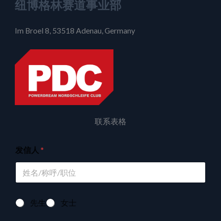
纽博格林赛道事业部
Im Broel 8, 53518 Adenau, Germany
联系表格
发信人
*
称
先生
女士
呼