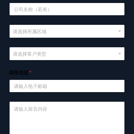
单
行
文
本
所
请选择所属区域
在
地
区
客
请选择客户类型
户
类
型
联络信息
*
留
言
内
容
*