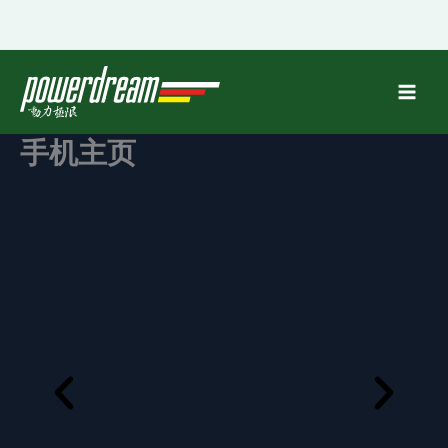
跳
至
内
容
手机主页
车灯呼啸，心潮澎湃
P
N
r
e
2024纽博格林24小时耐力赛即将到来
e
x