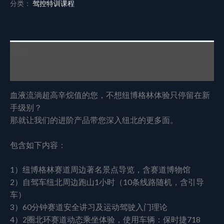
分类：
驾控特训课程
描述
用户评价 (0)
血液流淌超高辛烷值的您，不想纽博格林体验只停留在新
手级别？
那就让我们的进阶产品带您深入纽北的更多面。
包含如下内容：
1）纽博格林赛道周边著名景点导览，含赛道博物馆
2）自驾车纽北周边跑山1小时（10条线路随机，含引导
车）
3）60分钟赛道安全讲习及运动驾驶入门理论
4）2圈北环赛道动态乘坐体验，使用车辆：保时捷718