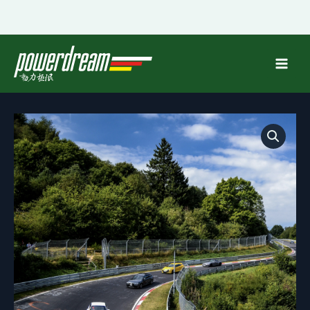
跳
至
内
容
N2-
纽
博
格
林
快
速
进
阶
数
量